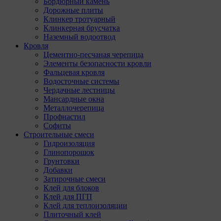
Бордюрный камень
Дорожные плиты
Клинкер тротуарный
Клинкерная брусчатка
Наземный водоотвод
Кровля
Цементно-песчаная черепица
Элементы безопасности кровли
Фальцевая кровля
Водосточные системы
Чердачные лестницы
Мансардные окна
Металлочерепица
Профнастил
Софиты
Строительные смеси
Гидроизоляция
Глинопорошок
Грунтовки
Добавки
Затирочные смеси
Клей для блоков
Клей для ПГП
Клей для теплоизоляции
Плиточный клей