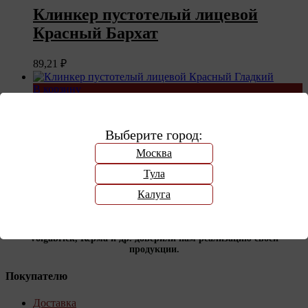
Клинкер пустотелый лицевой
Красный Бархат
89,21
₽
В корзину
Клинкер пустотелый лицевой
Выберите город:
Красный Гладкий
Москва
89,21
₽
Тула
Калуга
Компания «КерамоСити», является дистрибьютором многих
производителей строительных и отделочных материалов.
Крупнейшие заводы-производители, такие как BRAER,
Volgabrick, Керма и др. доверили нам реализацию своей
продукции.
Покупателю
Доставка