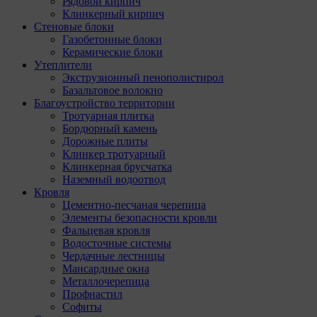
Рядовой кирпич
Клинкерный кирпич
Стеновые блоки
Газобетонные блоки
Керамические блоки
Утеплители
Экструзионный пенополистирол
Базальтовое волокно
Благоустройство территории
Тротуарная плитка
Бордюрный камень
Дорожные плиты
Клинкер тротуарный
Клинкерная брусчатка
Наземный водоотвод
Кровля
Цементно-песчаная черепица
Элементы безопасности кровли
Фальцевая кровля
Водосточные системы
Чердачные лестницы
Мансардные окна
Металлочерепица
Профнастил
Софиты