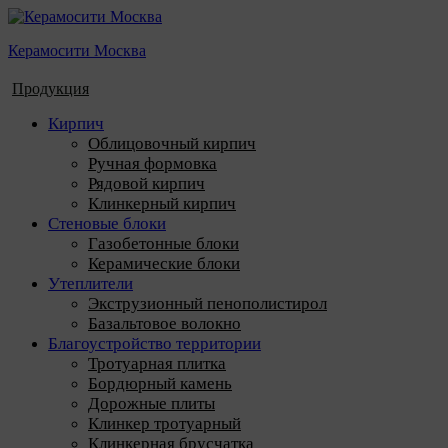
Керамосити Москва
Продукция
Кирпич
Облицовочный кирпич
Ручная формовка
Рядовой кирпич
Клинкерный кирпич
Стеновые блоки
Газобетонные блоки
Керамические блоки
Утеплители
Экструзионный пенополистирол
Базальтовое волокно
Благоустройство территории
Тротуарная плитка
Бордюрный камень
Дорожные плиты
Клинкер тротуарный
Клинкерная брусчатка