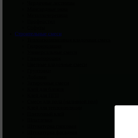
Чердачные лестницы
Мансардные окна
Металлочерепица
Профнастил
Софиты
Строительные смеси
Теплоизоляционная кладочная смесь
Гидроизоляция
Универсальные смеси
Глинопорошок
Цветные кладочные смеси
Грунтовки
Добавки
Затирочные смеси
Клей для блоков
Клей для ПГП
Смеси для пола (наливной пол)
Клей для теплоизоляции
Плиточный клей
Шпатлевки
Штукатурка гипсовая
Штукатурка фасадная