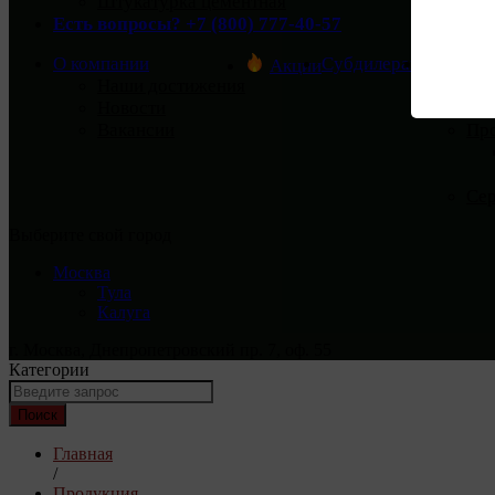
Штукатурка цементная
Есть вопросы? +7 (800) 777-40-57
О компании
Субдилерам
Покупат
Акции
Наши достижения
Дос
Новости
Опл
Вакансии
Пр
Се
Выберите свой город
Москва
Тула
Калуга
г. Москва, Днепропетровский пр. 7, оф. 55
Категории
Поиск
Главная
/
Продукция