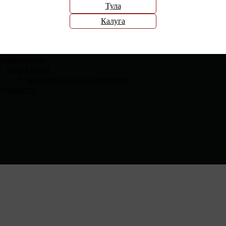
Тула
Калуга
елям
Контакты
тавка
ата
оизводители
Завод Braer
Материалы для скачивания
ртификаты