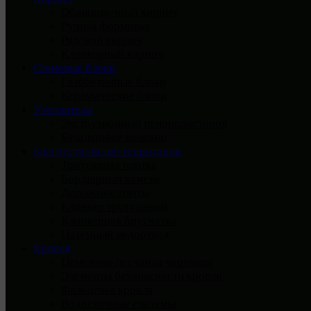
Облицовочный кирпич
Ручная формовка
Рядовой кирпич
Клинкерный кирпич
Стеновые блоки
Газобетонные блоки
Керамические блоки
Утеплители
Экструзионный пенополистирол
Базальтовое волокно
Благоустройство территории
Тротуарная плитка
Бордюрный камень
Дорожные плиты
Клинкер тротуарный
Клинкерная брусчатка
Наземный водоотвод
Кровля
Цементно-песчаная черепица
Элементы безопасности кровли
Фальцевая кровля
Водосточные системы