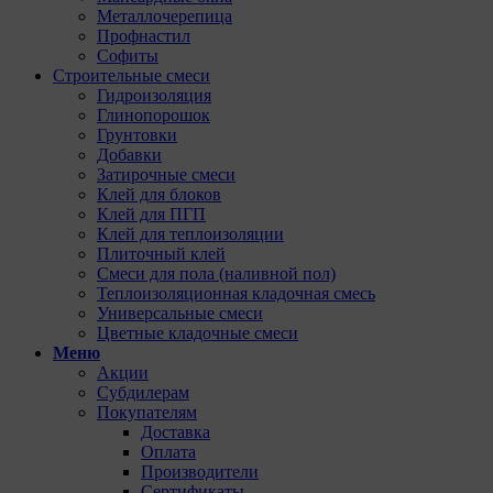
Металлочерепица
Профнастил
Софиты
Строительные смеси
Гидроизоляция
Глинопорошок
Грунтовки
Добавки
Затирочные смеси
Клей для блоков
Клей для ПГП
Клей для теплоизоляции
Плиточный клей
Смеси для пола (наливной пол)
Теплоизоляционная кладочная смесь
Универсальные смеси
Цветные кладочные смеси
Меню
Акции
Субдилерам
Покупателям
Доставка
Оплата
Производители
Сертификаты