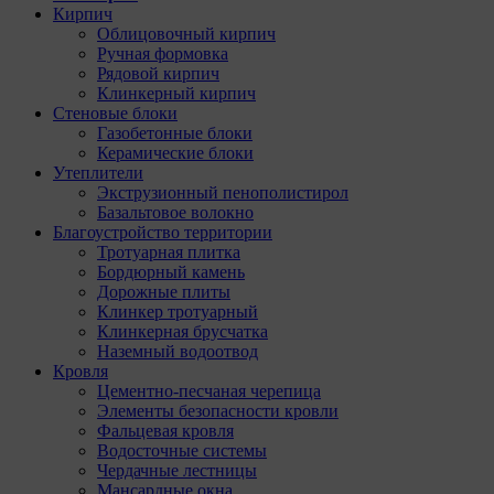
Кирпич
Облицовочный кирпич
Ручная формовка
Рядовой кирпич
Клинкерный кирпич
Стеновые блоки
Газобетонные блоки
Керамические блоки
Утеплители
Экструзионный пенополистирол
Базальтовое волокно
Благоустройство территории
Тротуарная плитка
Бордюрный камень
Дорожные плиты
Клинкер тротуарный
Клинкерная брусчатка
Наземный водоотвод
Кровля
Цементно-песчаная черепица
Элементы безопасности кровли
Фальцевая кровля
Водосточные системы
Чердачные лестницы
Мансардные окна