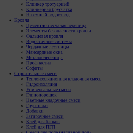
Клинкер тротуарный
Клинкерная брусчатка
Наземный водоотвод
Кровля
Цементно-песчаная черепица
Элементы безопасности кровли
Фальцевая кровля
Водосточные системы
Чердачные лестницы
Мансардные окна
Металлочерепица
Профнастил
Софиты
Строительные смеси
Теплоизоляционная кладочная смесь
Гидроизоляция
Универсальные смеси
Глинопорошок
Цветные кладочные смеси
Грунтовки
Добавки
Затирочные смеси
Клей для блоков
Клей для ПГП
Смеси для пола (наливной пол)