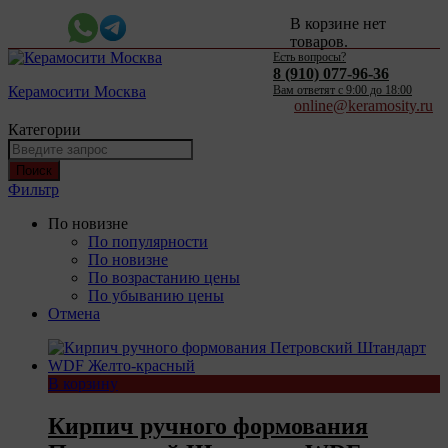
В корзине нет
товаров.
Есть вопросы?
8 (910) 077-96-36
Керамосити Москва
Вам ответят c 9:00 до 18:00
online@keramosity.ru
Категории
Поиск
Фильтр
По новизне
По популярности
По новизне
По возрастанию цены
По убыванию цены
Отмена
В корзину
Кирпич ручного формования