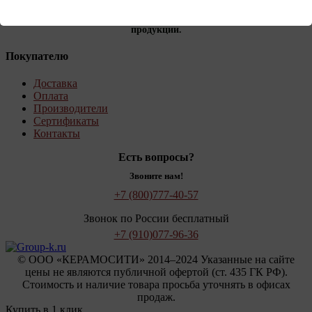
Крупнейшие заводы-производители, такие как BRAER,
Volgabrick, Керма и др. доверили нам реализацию своей
продукции.
Покупателю
Доставка
Оплата
Производители
Сертификаты
Контакты
Есть вопросы?
Звоните нам!
+7 (800)
777-40-57
Звонок по России бесплатный
+7 (910)
077-96-36
© OOO «КЕРАМОСИТИ» 2014–2024 Указанные на сайте
цены не являются публичной офертой (ст. 435 ГК РФ).
Стоимость и наличие товара просьба уточнять в офисах
продаж.
Купить в 1 клик