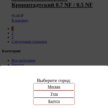
Кронштадтский 0.7 NF / 0.5 NF
95,00
₽
В корзину
1
2
3
Следующая страница
Категории
Все категории
Бренды
Faber Jar
Цена
Выберите город:
Москва
Минимальная цена
Максимальная
цена
Тула
Фильтрация
Калуга
Компания «КерамоСити», является дистрибьютором многих
производителей строительных и отделочных материалов.