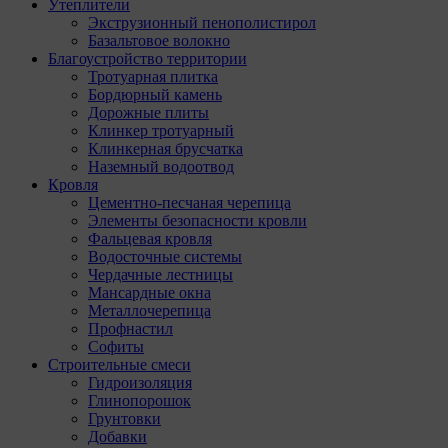
Утеплители
Экструзионный пенополистирол
Базальтовое волокно
Благоустройство территории
Тротуарная плитка
Бордюрный камень
Дорожные плиты
Клинкер тротуарный
Клинкерная брусчатка
Наземный водоотвод
Кровля
Цементно-песчаная черепица
Элементы безопасности кровли
Фальцевая кровля
Водосточные системы
Чердачные лестницы
Мансардные окна
Металлочерепица
Профнастил
Софиты
Строительные смеси
Гидроизоляция
Глинопорошок
Грунтовки
Добавки