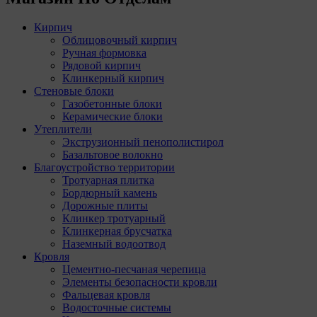
Кирпич
Облицовочный кирпич
Ручная формовка
Рядовой кирпич
Клинкерный кирпич
Стеновые блоки
Газобетонные блоки
Керамические блоки
Утеплители
Экструзионный пенополистирол
Базальтовое волокно
Благоустройство территории
Тротуарная плитка
Бордюрный камень
Дорожные плиты
Клинкер тротуарный
Клинкерная брусчатка
Наземный водоотвод
Кровля
Цементно-песчаная черепица
Элементы безопасности кровли
Фальцевая кровля
Водосточные системы