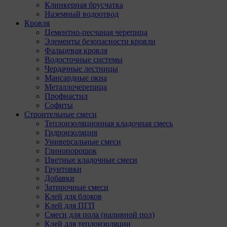
Клинкерная брусчатка
Наземный водоотвод
Кровля
Цементно-песчаная черепица
Элементы безопасности кровли
Фальцевая кровля
Водосточные системы
Чердачные лестницы
Мансардные окна
Металлочерепица
Профнастил
Софиты
Строительные смеси
Теплоизоляционная кладочная смесь
Гидроизоляция
Универсальные смеси
Глинопорошок
Цветные кладочные смеси
Грунтовки
Добавки
Затирочные смеси
Клей для блоков
Клей для ПГП
Смеси для пола (наливной пол)
Клей для теплоизоляции