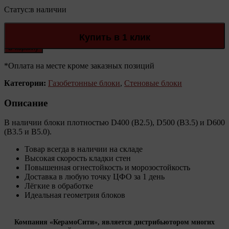
Статус:
в наличии
количество, Калужский газобетон 100*250*625
Количество:
Купить в 1 клик
В корзину
*Оплата на месте кроме заказных позиций
Категории:
Газобетонные блоки
,
Стеновые блоки
Описание
В наличии блоки плотностью D400 (В2.5), D500 (В3.5) и D600
(В3.5 и В5.0).
Товар всегда в наличии на складе
Высокая скорость кладки стен
Повышенная огнестойкость и морозостойкость
Доставка в любую точку ЦФО за 1 день
Лёгкие в обработке
Идеальная геометрия блоков
Компания «КерамоСити», является дистрибьютором многих