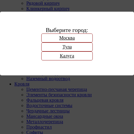
Рядовой кирпич
Клинкерный кирпич
Стеновые блоки
Газобетонные блоки
Керамические блоки
Выберите город:
Утеплители
Экструзионный пенополистирол
Москва
Базальтовое волокно
Благоустройство территории
Тула
Тротуарная плитка
Калуга
Бордюрный камень
Дорожные плиты
Клинкер тротуарный
Клинкерная брусчатка
Наземный водоотвод
Кровля
Цементно-песчаная черепица
Элементы безопасности кровли
Фальцевая кровля
Водосточные системы
Чердачные лестницы
Мансардные окна
Металлочерепица
Профнастил
Софиты