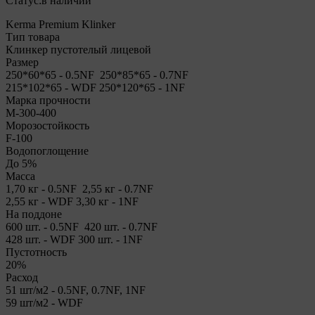
Статус:
в наличии
Kerma Premium Klinker
Тип товара
Клинкер пустотелый лицевой
Размер
250*60*65 - 0.5NF 250*85*65 - 0.7NF
215*102*65 - WDF 250*120*65 - 1NF
Марка прочности
М-300-400
Морозостойкость
F-100
Водопоглощение
До 5%
Масса
1,70 кг - 0.5NF 2,55 кг - 0.7NF
2,55 кг - WDF 3,30 кг - 1NF
На поддоне
600 шт. - 0.5NF 420 шт. - 0.7NF
428 шт. - WDF 300 шт. - 1NF
Пустотность
20%
Расход
51 шт/м2 - 0.5NF, 0.7NF, 1NF
59 шт/м2 - WDF