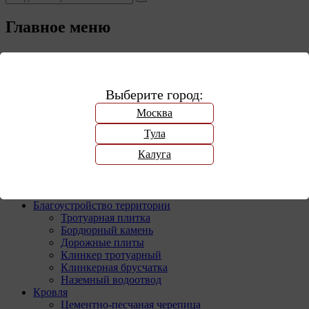
Главное меню
Категории
Кирпич
Облицовочный кирпич
Выберите город:
Ручная формовка
Рядовой кирпич
Москва
Клинкерный кирпич
Стеновые блоки
Тула
Газобетонные блоки
Калуга
Керамические блоки
Утеплители
Экструзионный пенополистирол
Базальтовое волокно
Благоустройство территории
Тротуарная плитка
Бордюрный камень
Дорожные плиты
Клинкер тротуарный
Клинкерная брусчатка
Наземный водоотвод
Кровля
Цементно-песчаная черепица