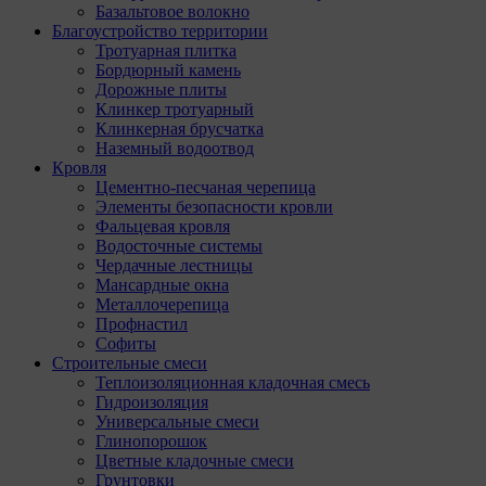
Базальтовое волокно
Благоустройство территории
Тротуарная плитка
Бордюрный камень
Дорожные плиты
Клинкер тротуарный
Клинкерная брусчатка
Наземный водоотвод
Кровля
Цементно-песчаная черепица
Элементы безопасности кровли
Фальцевая кровля
Водосточные системы
Чердачные лестницы
Мансардные окна
Металлочерепица
Профнастил
Софиты
Строительные смеси
Теплоизоляционная кладочная смесь
Гидроизоляция
Универсальные смеси
Глинопорошок
Цветные кладочные смеси
Грунтовки