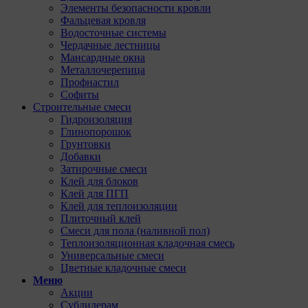
Элементы безопасности кровли
Фальцевая кровля
Водосточные системы
Чердачные лестницы
Мансардные окна
Металлочерепица
Профнастил
Софиты
Строительные смеси
Гидроизоляция
Глинопорошок
Грунтовки
Добавки
Затирочные смеси
Клей для блоков
Клей для ПГП
Клей для теплоизоляции
Плиточный клей
Смеси для пола (наливной пол)
Теплоизоляционная кладочная смесь
Универсальные смеси
Цветные кладочные смеси
Меню
Акции
Субдилерам