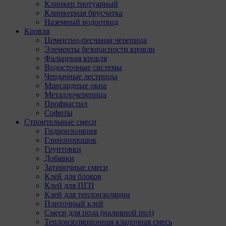
Клинкер тротуарный
Клинкерная брусчатка
Наземный водоотвод
Кровля
Цементно-песчаная черепица
Элементы безопасности кровли
Фальцевая кровля
Водосточные системы
Чердачные лестницы
Мансардные окна
Металлочерепица
Профнастил
Софиты
Строительные смеси
Гидроизоляция
Глинопорошок
Грунтовки
Добавки
Затирочные смеси
Клей для блоков
Клей для ПГП
Клей для теплоизоляции
Плиточный клей
Смеси для пола (наливной пол)
Теплоизоляционная кладочная смесь