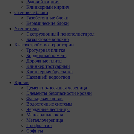
Рядовой кирпич
Клинкерный кирпич
Стеновые блоки
Газобетонные блоки
Керамические блоки
Утеплители
Экструзионный пенополистирол
Базальтовое волокно
Благоустройство территории
Тротуарная плитка
Бордюрный камень
Дорожные плиты
Клинкер тротуарный
Клинкерная брусчатка
Наземный водоотвод
Кровля
Цементно-песчаная черепица
Элементы безопасности кровли
Фальцевая кровля
Водосточные системы
Чердачные лестницы
Мансардные окна
Металлочерепица
Профнастил
Софиты