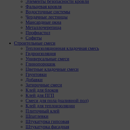
Элементы безопасности кровли
Фальцевая кровля
Водосточные системы
Чердачные лестницы
Мансардные окна
Металлочерепица
Профнастил
Софиты
Строительные смеси
Теплоизоляционная кладочная смесь
Гидроизоляция
Универсальные смеси
Глинопорошок
Цветные кладочные смеси
Грунтовки
Добавки
Затирочные смеси
Клей для блоков
Клей для ПГП
Смеси для пола (наливной пол)
Клей для теплоизоляции
Плиточный клей
Шпатлевки
Штукатурка гипсовая
Штукатурка фасадная