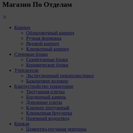
Магазин По Отделам
Кирпич
Облицовочный кирпич
Ручная формовка
Рядовой кирпич
Клинкерный кирпич
Стеновые блоки
Газобетонные блоки
Керамические блоки
Утеплители
Экструзионный пенополистирол
Базальтовое волокно
Благоустройство территории
Тротуарная плитка
Бордюрный камень
Дорожные плиты
Клинкер тротуарный
Клинкерная брусчатка
Наземный водоотвод
Кровля
Цементно-песчаная черепица