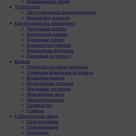
Керамические блоки
Утеплители
Экструзионный пенополистирол
Базальтовое волокно
Благоустройство территории
Тротуарная плитка
Бордюрный камень
Дорожные плиты
Клинкер тротуарный
Клинкерная брусчатка
Наземный водоотвод
Кровля
Цементно-песчаная черепица
Элементы безопасности кровли
Фальцевая кровля
Водосточные системы
Чердачные лестницы
Мансардные окна
Металлочерепица
Профнастил
Софиты
Строительные смеси
Гидроизоляция
Глинопорошок
Грунтовки