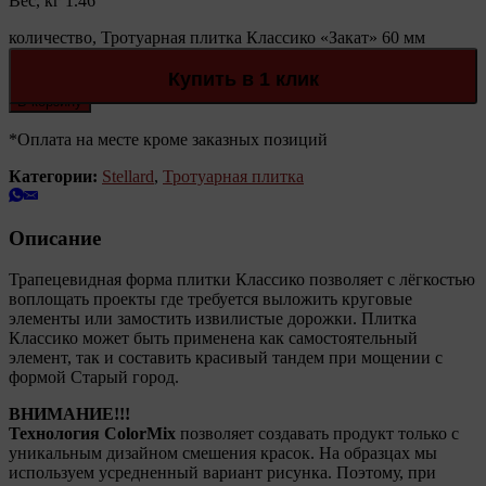
Вес, кг 1.46
количество, Тротуарная плитка Классико «Закат» 60 мм
Stellard
Количество:
Купить в 1 клик
В корзину
*Оплата на месте кроме заказных позиций
Категории:
Stellard
,
Тротуарная плитка
Описание
Трапецевидная форма плитки Классико позволяет с лёгкостью
воплощать проекты где требуется выложить круговые
элементы или замостить извилистые дорожки. Плитка
Классико может быть применена как самостоятельный
элемент, так и составить красивый тандем при мощении с
формой Старый город.
ВНИМАНИЕ!!!
Технология ColorMix
позволяет создавать продукт только с
уникальным дизайном смешения красок. На образцах мы
используем усредненный вариант рисунка. Поэтому, при