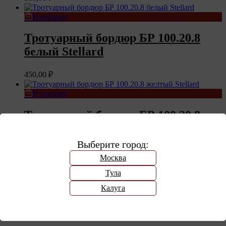
В корзину
Тротуарный бордюр БР 100.20.8
белый Stellard
450,00
₽
В корзину
Тротуарный бордюр БР 100.20.8
желтый Stellard
Выберите город:
450,00
₽
Москва
Тула
Компания «КерамоСити», является дистрибьютором многих
производителей строительных и отделочных материалов.
Калуга
Крупнейшие заводы-производители, такие как BRAER,
Volgabrick, Керма и др. доверили нам реализацию своей
продукции.