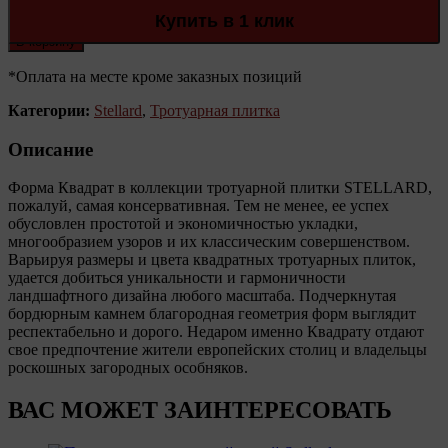
Stellard
Количество:
Купить в 1 клик
В корзину
*Оплата на месте кроме заказных позиций
Категории:
Stellard
,
Тротуарная плитка
Описание
Форма Квадрат в коллекции тротуарной плитки STELLARD,
пожалуй, самая консервативная. Тем не менее, ее успех
обусловлен простотой и экономичностью укладки,
многообразием узоров и их классическим совершенством.
Варьируя размеры и цвета квадратных тротуарных плиток,
удается добиться уникальности и гармоничности
ландшафтного дизайна любого масштаба. Подчеркнутая
бордюрным камнем благородная геометрия форм выглядит
респектабельно и дорого. Недаром именно Квадрату отдают
свое предпочтение жители европейских столиц и владельцы
роскошных загородных особняков.
ВАС МОЖЕТ ЗАИНТЕРЕСОВАТЬ