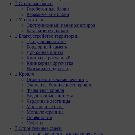
Стеновые блоки
Газобетонные блоки
Керамические блоки
Утеплители
Экструзионный пенополистирол
Базальтовое волокно
Благоустройство территории
Тротуарная плитка
Бордюрный камень
Дорожные плиты
Клинкер тротуарный
Клинкерная брусчатка
Наземный водоотвод
Кровля
Цементно-песчаная черепица
Элементы безопасности кровли
Фальцевая кровля
Водосточные системы
Чердачные лестницы
Мансардные окна
Металлочерепица
Профнастил
Софиты
Строительные смеси
Теплоизоляционная кладочная смесь