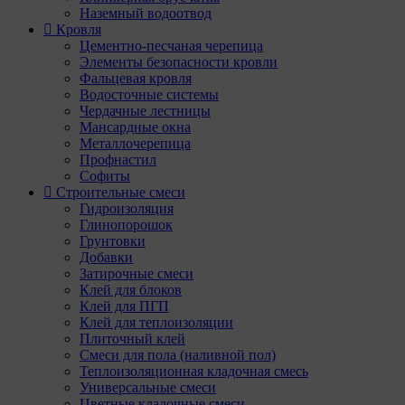
Наземный водоотвод
Кровля
Цементно-песчаная черепица
Элементы безопасности кровли
Фальцевая кровля
Водосточные системы
Чердачные лестницы
Мансардные окна
Металлочерепица
Профнастил
Софиты
Строительные смеси
Гидроизоляция
Глинопорошок
Грунтовки
Добавки
Затирочные смеси
Клей для блоков
Клей для ПГП
Клей для теплоизоляции
Плиточный клей
Смеси для пола (наливной пол)
Теплоизоляционная кладочная смесь
Универсальные смеси
Цветные кладочные смеси