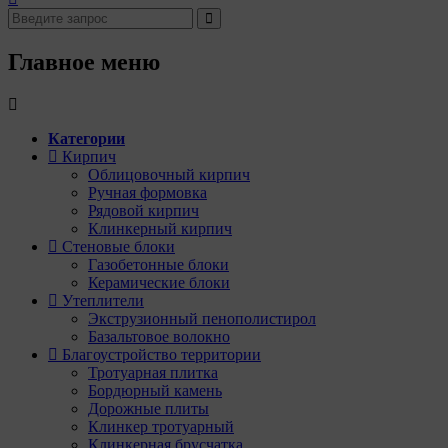
Главное меню
Категории
Кирпич
Облицовочный кирпич
Ручная формовка
Рядовой кирпич
Клинкерный кирпич
Стеновые блоки
Газобетонные блоки
Керамические блоки
Утеплители
Экструзионный пенополистирол
Базальтовое волокно
Благоустройство территории
Тротуарная плитка
Бордюрный камень
Дорожные плиты
Клинкер тротуарный
Клинкерная брусчатка