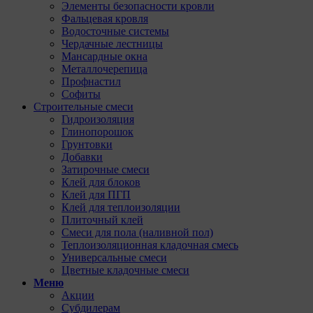
Элементы безопасности кровли
Фальцевая кровля
Водосточные системы
Чердачные лестницы
Мансардные окна
Металлочерепица
Профнастил
Софиты
Строительные смеси
Гидроизоляция
Глинопорошок
Грунтовки
Добавки
Затирочные смеси
Клей для блоков
Клей для ПГП
Клей для теплоизоляции
Плиточный клей
Смеси для пола (наливной пол)
Теплоизоляционная кладочная смесь
Универсальные смеси
Цветные кладочные смеси
Меню
Акции
Субдилерам