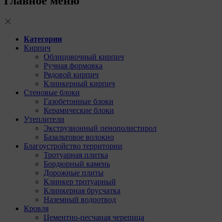
Главное меню
Категории
Кирпич
Облицовочный кирпич
Ручная формовка
Рядовой кирпич
Клинкерный кирпич
Стеновые блоки
Газобетонные блоки
Керамические блоки
Утеплители
Экструзионный пенополистирол
Базальтовое волокно
Благоустройство территории
Тротуарная плитка
Бордюрный камень
Дорожные плиты
Клинкер тротуарный
Клинкерная брусчатка
Наземный водоотвод
Кровля
Цементно-песчаная черепица