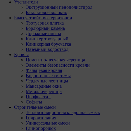
Утеплители
Экструзионный пенополистирол
Базальтовое волокно
Благоустройство территории
Тротуарная плитка
Бордюрный камень
Дорожные плиты
Клинкер тротуарный
Клинкерная брусчатка
Наземный водоотвод
Кровля
Цементно-песчаная черепица
Элементы безопасности кровли
Фальцевая кровля
Водосточные системы
Чердачные лестницы
Мансардные окна
Металлочерепица
Профнастил
Софиты
Строительные смеси
Теплоизоляционная кладочная смесь
Гидроизоляция
Универсальные смеси
Глинопорошок