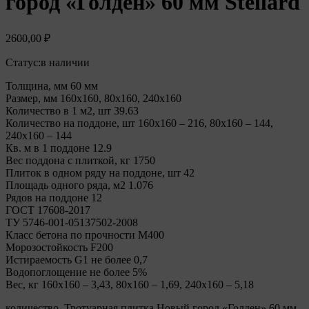
город «Голден» 60 мм Stellard
2600,00
₽
Статус:
в наличии
Толщина, мм 60 мм
Размер, мм 160х160, 80х160, 240х160
Количество в 1 м2, шт 39.63
Количество на поддоне, шт 160х160 – 216, 80х160 – 144,
240х160 – 144
Кв. м в 1 поддоне 12.9
Вес поддона с плиткой, кг 1750
Плиток в одном ряду на поддоне, шт 42
Площадь одного ряда, м2 1.076
Рядов на поддоне 12
ГОСТ 17608-2017
ТУ 5746-001-05137502-2008
Класс бетона по прочности М400
Морозостойкость F200
Истираемость G1 не более 0,7
Водопоглощение не более 5%
Вес, кг 160х160 – 3,43, 80х160 – 1,69, 240х160 – 5,18
количество, Тротуарная плитка Новый город «Голден» 60 мм