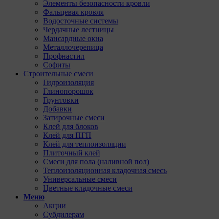
Элементы безопасности кровли
Фальцевая кровля
Водосточные системы
Чердачные лестницы
Мансардные окна
Металлочерепица
Профнастил
Софиты
Строительные смеси
Гидроизоляция
Глинопорошок
Грунтовки
Добавки
Затирочные смеси
Клей для блоков
Клей для ПГП
Клей для теплоизоляции
Плиточный клей
Смеси для пола (наливной пол)
Теплоизоляционная кладочная смесь
Универсальные смеси
Цветные кладочные смеси
Меню
Акции
Субдилерам