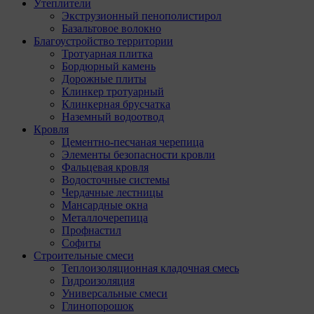
Утеплители
Экструзионный пенополистирол
Базальтовое волокно
Благоустройство территории
Тротуарная плитка
Бордюрный камень
Дорожные плиты
Клинкер тротуарный
Клинкерная брусчатка
Наземный водоотвод
Кровля
Цементно-песчаная черепица
Элементы безопасности кровли
Фальцевая кровля
Водосточные системы
Чердачные лестницы
Мансардные окна
Металлочерепица
Профнастил
Софиты
Строительные смеси
Теплоизоляционная кладочная смесь
Гидроизоляция
Универсальные смеси
Глинопорошок