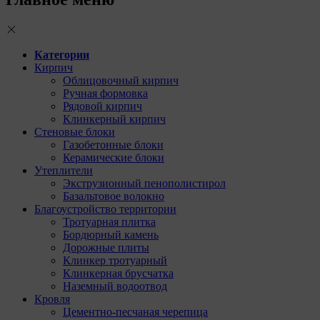
Категории
Кирпич
Облицовочный кирпич
Ручная формовка
Рядовой кирпич
Клинкерный кирпич
Стеновые блоки
Газобетонные блоки
Керамические блоки
Утеплители
Экструзионный пенополистирол
Базальтовое волокно
Благоустройство территории
Тротуарная плитка
Бордюрный камень
Дорожные плиты
Клинкер тротуарный
Клинкерная брусчатка
Наземный водоотвод
Кровля
Цементно-песчаная черепица