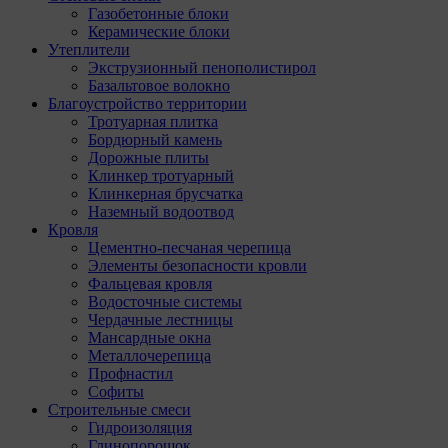
Газобетонные блоки
Керамические блоки
Утеплители
Экструзионный пенополистирол
Базальтовое волокно
Благоустройство территории
Тротуарная плитка
Бордюрный камень
Дорожные плиты
Клинкер тротуарный
Клинкерная брусчатка
Наземный водоотвод
Кровля
Цементно-песчаная черепица
Элементы безопасности кровли
Фальцевая кровля
Водосточные системы
Чердачные лестницы
Мансардные окна
Металлочерепица
Профнастил
Софиты
Строительные смеси
Гидроизоляция
Глинопорошок