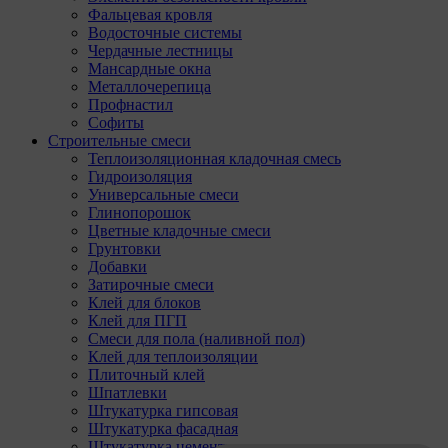
Фальцевая кровля
Водосточные системы
Чердачные лестницы
Мансардные окна
Металлочерепица
Профнастил
Софиты
Строительные смеси
Теплоизоляционная кладочная смесь
Гидроизоляция
Универсальные смеси
Глинопорошок
Цветные кладочные смеси
Грунтовки
Добавки
Затирочные смеси
Клей для блоков
Клей для ПГП
Смеси для пола (наливной пол)
Клей для теплоизоляции
Плиточный клей
Шпатлевки
Штукатурка гипсовая
Штукатурка фасадная
Штукатурка цементная