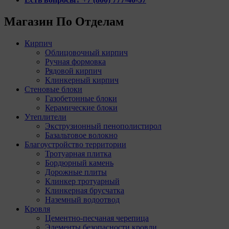
Магазин По Отделам
Кирпич
Облицовочный кирпич
Ручная формовка
Рядовой кирпич
Клинкерный кирпич
Стеновые блоки
Газобетонные блоки
Керамические блоки
Утеплители
Экструзионный пенополистирол
Базальтовое волокно
Благоустройство территории
Тротуарная плитка
Бордюрный камень
Дорожные плиты
Клинкер тротуарный
Клинкерная брусчатка
Наземный водоотвод
Кровля
Цементно-песчаная черепица
Элементы безопасности кровли