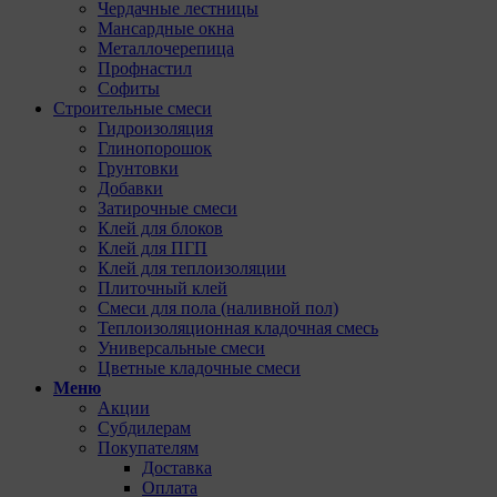
Чердачные лестницы
Мансардные окна
Металлочерепица
Профнастил
Софиты
Строительные смеси
Гидроизоляция
Глинопорошок
Грунтовки
Добавки
Затирочные смеси
Клей для блоков
Клей для ПГП
Клей для теплоизоляции
Плиточный клей
Смеси для пола (наливной пол)
Теплоизоляционная кладочная смесь
Универсальные смеси
Цветные кладочные смеси
Меню
Акции
Субдилерам
Покупателям
Доставка
Оплата