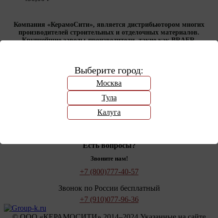
Компания «КерамоСити», является дистрибьютором многих
производителей строительных и отделочных материалов.
Крупнейшие заводы-производители, такие как BRAER,
Volgabrick, Керма и др. доверили нам реализацию своей
продукции.
Выберите город:
Покупателю
Москва
Доставка
Тула
Оплата
Производители
Калуга
Сертификаты
Контакты
Есть вопросы?
Звоните нам!
+7 (800)
777-40-57
Звонок по России бесплатный
+7 (910)
077-96-36
© OOO «КЕРАМОСИТИ» 2014–2024 Указанные на сайте