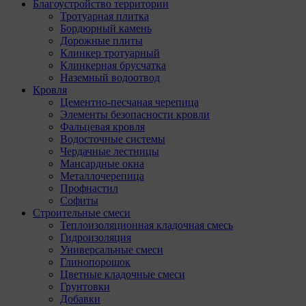
Благоустройство территории
Тротуарная плитка
Бордюрный камень
Дорожные плиты
Клинкер тротуарный
Клинкерная брусчатка
Наземный водоотвод
Кровля
Цементно-песчаная черепица
Элементы безопасности кровли
Фальцевая кровля
Водосточные системы
Чердачные лестницы
Мансардные окна
Металлочерепица
Профнастил
Софиты
Строительные смеси
Теплоизоляционная кладочная смесь
Гидроизоляция
Универсальные смеси
Глинопорошок
Цветные кладочные смеси
Грунтовки
Добавки