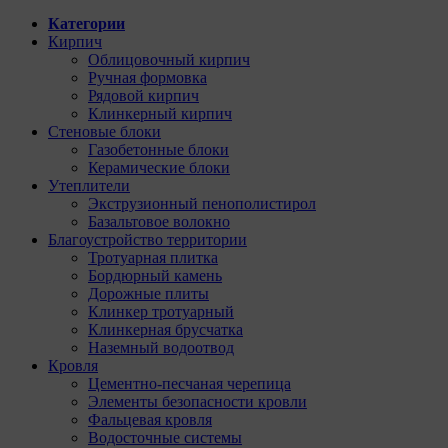
Категории
Кирпич
Облицовочный кирпич
Ручная формовка
Рядовой кирпич
Клинкерный кирпич
Стеновые блоки
Газобетонные блоки
Керамические блоки
Утеплители
Экструзионный пенополистирол
Базальтовое волокно
Благоустройство территории
Тротуарная плитка
Бордюрный камень
Дорожные плиты
Клинкер тротуарный
Клинкерная брусчатка
Наземный водоотвод
Кровля
Цементно-песчаная черепица
Элементы безопасности кровли
Фальцевая кровля
Водосточные системы