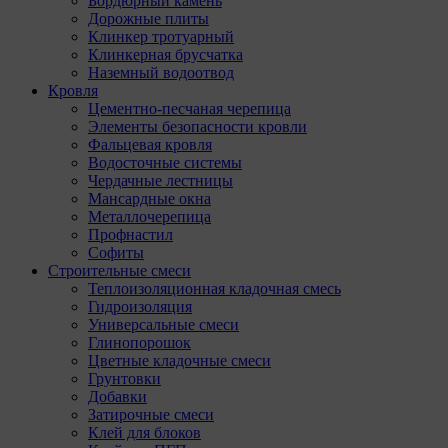
Бордюрный камень
Дорожные плиты
Клинкер тротуарный
Клинкерная брусчатка
Наземный водоотвод
Кровля
Цементно-песчаная черепица
Элементы безопасности кровли
Фальцевая кровля
Водосточные системы
Чердачные лестницы
Мансардные окна
Металлочерепица
Профнастил
Софиты
Строительные смеси
Теплоизоляционная кладочная смесь
Гидроизоляция
Универсальные смеси
Глинопорошок
Цветные кладочные смеси
Грунтовки
Добавки
Затирочные смеси
Клей для блоков