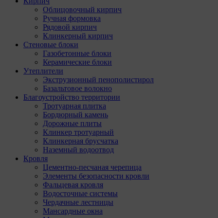
Кирпич
Облицовочный кирпич
Ручная формовка
Рядовой кирпич
Клинкерный кирпич
Стеновые блоки
Газобетонные блоки
Керамические блоки
Утеплители
Экструзионный пенополистирол
Базальтовое волокно
Благоустройство территории
Тротуарная плитка
Бордюрный камень
Дорожные плиты
Клинкер тротуарный
Клинкерная брусчатка
Наземный водоотвод
Кровля
Цементно-песчаная черепица
Элементы безопасности кровли
Фальцевая кровля
Водосточные системы
Чердачные лестницы
Мансардные окна