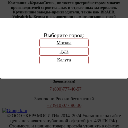
Компания «КерамоСити», является дистрибьютором многих
производителей строительных и отделочных материалов.
Крупнейшие заводы-производители, такие как BRAER,
Volgabrick, Керма и др. доверили нам реализацию своей
продукции.
Покупателю
Выберите город:
Москва
Доставка
Оплата
Тула
Производители
Сертификаты
Калуга
Контакты
Есть вопросы?
Звоните нам!
+7 (800)
777-40-57
Звонок по России бесплатный
+7 (910)
077-96-36
© OOO «КЕРАМОСИТИ» 2014–2024 Указанные на сайте
цены не являются публичной офертой (ст. 435 ГК РФ).
Стоимость и наличие товара просьба уточнять в офисах