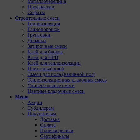
Металлочерепица
Профнастил
Софиты
Строительные смеси
Гидроизоляция
Глинопорошок
Грунтовки
Добавки
Затирочные смеси
Клей для блоков
Клей для ПГП
Клей для теплоизоляции
Плиточный клей
Смеси для пола (наливной пол)
Теплоизоляционная кладочная смесь
Универсальные смеси
Цветные кладочные смеси
Меню
Акции
Субдилерам
Покупателям
Доставка
Оплата
Производители
Сертификаты