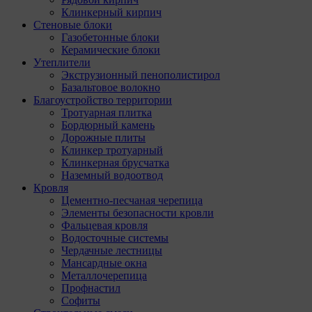
Клинкерный кирпич
Стеновые блоки
Газобетонные блоки
Керамические блоки
Утеплители
Экструзионный пенополистирол
Базальтовое волокно
Благоустройство территории
Тротуарная плитка
Бордюрный камень
Дорожные плиты
Клинкер тротуарный
Клинкерная брусчатка
Наземный водоотвод
Кровля
Цементно-песчаная черепица
Элементы безопасности кровли
Фальцевая кровля
Водосточные системы
Чердачные лестницы
Мансардные окна
Металлочерепица
Профнастил
Софиты