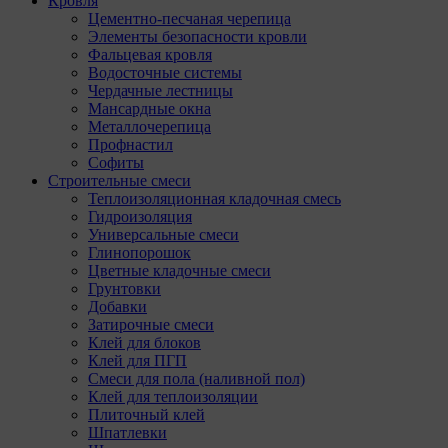
Кровля
Цементно-песчаная черепица
Элементы безопасности кровли
Фальцевая кровля
Водосточные системы
Чердачные лестницы
Мансардные окна
Металлочерепица
Профнастил
Софиты
Строительные смеси
Теплоизоляционная кладочная смесь
Гидроизоляция
Универсальные смеси
Глинопорошок
Цветные кладочные смеси
Грунтовки
Добавки
Затирочные смеси
Клей для блоков
Клей для ПГП
Смеси для пола (наливной пол)
Клей для теплоизоляции
Плиточный клей
Шпатлевки