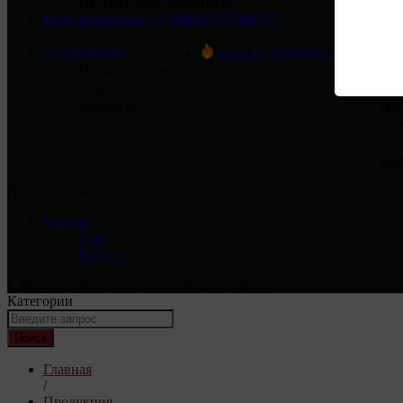
Штукатурка цементная
Есть вопросы? +7 (800) 777-40-57
О компании
Субдилерам
Покупат
Акции
Наши достижения
Дос
Новости
Опл
Вакансии
Пр
Се
Выберите свой город
Москва
Тула
Калуга
г. Москва, Днепропетровский пр. 7, оф. 55
Категории
Поиск
Главная
/
Продукция