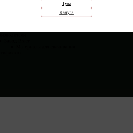
Тула
Калуга
елям
Контакты
тавка
ата
оизводители
Завод Braer
Материалы для скачивания
ртификаты