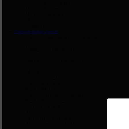
Чердачные лестницы
Мансардные окна
Металлочерепица
Профнастил
Софиты
Строительные смеси
Теплоизоляционная кладочная смесь
Гидроизоляция
Универсальные смеси
Глинопорошок
Цветные кладочные смеси
Грунтовки
Добавки
Затирочные смеси
Клей для блоков
Клей для ПГП
Смеси для пола (наливной пол)
Клей для теплоизоляции
Плиточный клей
Шпатлевки
Штукатурка гипсовая
Штукатурка фасадная