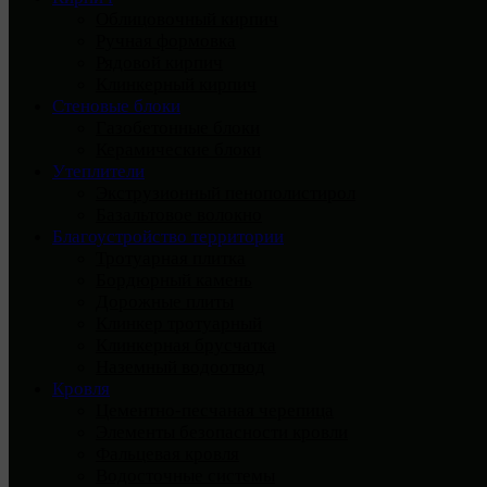
Облицовочный кирпич
Ручная формовка
Рядовой кирпич
Клинкерный кирпич
Стеновые блоки
Газобетонные блоки
Керамические блоки
Утеплители
Экструзионный пенополистирол
Базальтовое волокно
Благоустройство территории
Тротуарная плитка
Бордюрный камень
Дорожные плиты
Клинкер тротуарный
Клинкерная брусчатка
Наземный водоотвод
Кровля
Цементно-песчаная черепица
Элементы безопасности кровли
Фальцевая кровля
Водосточные системы