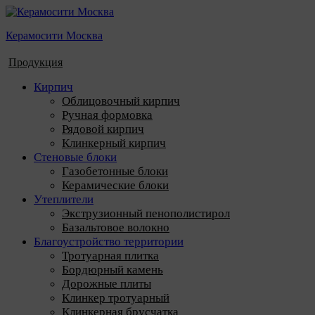
Керамосити Москва
Продукция
Кирпич
Облицовочный кирпич
Ручная формовка
Рядовой кирпич
Клинкерный кирпич
Стеновые блоки
Газобетонные блоки
Керамические блоки
Утеплители
Экструзионный пенополистирол
Базальтовое волокно
Благоустройство территории
Тротуарная плитка
Бордюрный камень
Дорожные плиты
Клинкер тротуарный
Клинкерная брусчатка