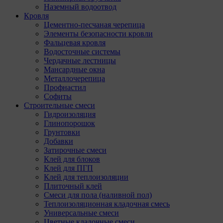
Наземный водоотвод
Кровля
Цементно-песчаная черепица
Элементы безопасности кровли
Фальцевая кровля
Водосточные системы
Чердачные лестницы
Мансардные окна
Металлочерепица
Профнастил
Софиты
Строительные смеси
Гидроизоляция
Глинопорошок
Грунтовки
Добавки
Затирочные смеси
Клей для блоков
Клей для ПГП
Клей для теплоизоляции
Плиточный клей
Смеси для пола (наливной пол)
Теплоизоляционная кладочная смесь
Универсальные смеси
Цветные кладочные смеси