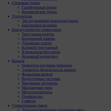
Стеновые блоки
Газобетонные блоки
Керамические блоки
Утеплители
Экструзионный пенополистирол
Базальтовое волокно
Благоустройство территории
Тротуарная плитка
Бордюрный камень
Дорожные плиты
Клинкер тротуарный
Клинкерная брусчатка
Наземный водоотвод
Кровля
Цементно-песчаная черепица
Элементы безопасности кровли
Фальцевая кровля
Водосточные системы
Чердачные лестницы
Мансардные окна
Металлочерепица
Профнастил
Софиты
Строительные смеси
Теплоизоляционная кладочная смесь