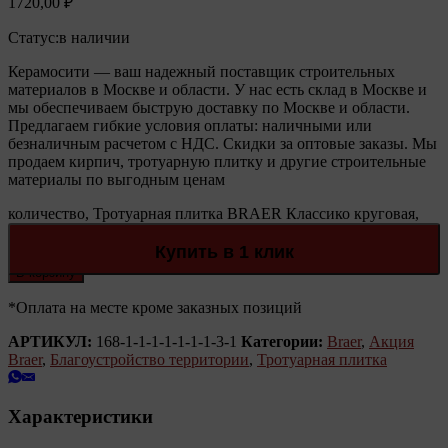
1720,00
₽
Статус:
в наличии
Керамосити — ваш надежный поставщик строительных
материалов в Москве и области. У нас есть склад в Москве и
мы обеспечиваем быструю доставку по Москве и области.
Предлагаем гибкие условия оплаты: наличными или
безналичным расчетом с НДС. Скидки за оптовые заказы. Мы
продаем кирпич, тротуарную плитку и другие строительные
материалы по выгодным ценам
количество, Тротуарная плитка BRAER Классико круговая,
Коричневый, h=60 мм
Количество:
Купить в 1 клик
В корзину
*Оплата на месте кроме заказных позиций
АРТИКУЛ:
168-1-1-1-1-1-1-1-3-1
Категории:
Braer
,
Акция
Braer
,
Благоустройство территории
,
Тротуарная плитка
Характеристики