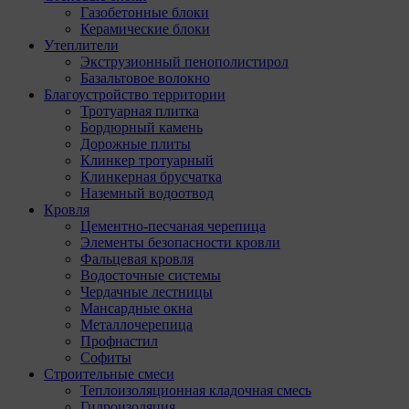
Газобетонные блоки
Керамические блоки
Утеплители
Экструзионный пенополистирол
Базальтовое волокно
Благоустройство территории
Тротуарная плитка
Бордюрный камень
Дорожные плиты
Клинкер тротуарный
Клинкерная брусчатка
Наземный водоотвод
Кровля
Цементно-песчаная черепица
Элементы безопасности кровли
Фальцевая кровля
Водосточные системы
Чердачные лестницы
Мансардные окна
Металлочерепица
Профнастил
Софиты
Строительные смеси
Теплоизоляционная кладочная смесь
Гидроизоляция