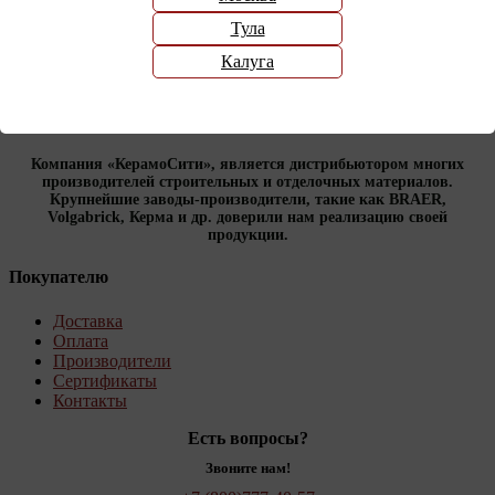
Тула
Калуга
Компания «КерамоСити», является дистрибьютором многих
производителей строительных и отделочных материалов.
Крупнейшие заводы-производители, такие как BRAER,
Volgabrick, Керма и др. доверили нам реализацию своей
продукции.
Покупателю
Доставка
Оплата
Производители
Сертификаты
Контакты
Есть вопросы?
Звоните нам!