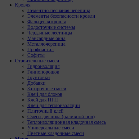
Кровля
Цементно-песчаная черепица
Элементы безопасности кровли
Фальцевая кровля
Водосточные системы
Чердачные лестницы
Мансардные окна
Металлочерепица
Профнастил
Софиты
Строительные смеси
Гидроизоляция
Глинопорошок
Грунтовки
Добавки
Затирочные смеси
Клей для блоков
Клей для ПГП
Клей для теплоизоляции
Плиточный клей
Смеси для пола (наливной пол)
Теплоизоляционная кладочная смесь
Универсальные смеси
Цветные кладочные смеси
Меню