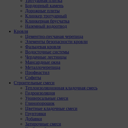
Тротуарная плитка
Бордюрный камень
Дорожные плиты
Клинкер тротуарный
Клинкерная брусчатка
Наземный водоотвод
Кровля
Цементно-песчаная черепица
Элементы безопасности кровли
Фальцевая кровля
Водосточные системы
Чердачные лестницы
Мансардные окна
Металлочерепица
Профнастил
Софиты
Строительные смеси
Теплоизоляционная кладочная смесь
Гидроизоляция
Универсальные смеси
Глинопорошок
Цветные кладочные смеси
Грунтовки
Добавки
Затирочные смеси