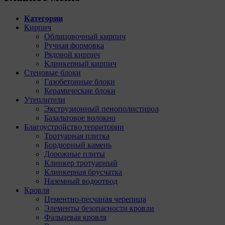
Категории
Кирпич
Облицовочный кирпич
Ручная формовка
Рядовой кирпич
Клинкерный кирпич
Стеновые блоки
Газобетонные блоки
Керамические блоки
Утеплители
Экструзионный пенополистирол
Базальтовое волокно
Благоустройство территории
Тротуарная плитка
Бордюрный камень
Дорожные плиты
Клинкер тротуарный
Клинкерная брусчатка
Наземный водоотвод
Кровля
Цементно-песчаная черепица
Элементы безопасности кровли
Фальцевая кровля