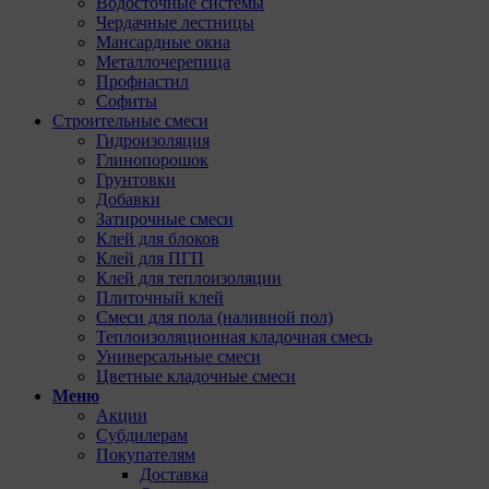
Водосточные системы
Чердачные лестницы
Мансардные окна
Металлочерепица
Профнастил
Софиты
Строительные смеси
Гидроизоляция
Глинопорошок
Грунтовки
Добавки
Затирочные смеси
Клей для блоков
Клей для ПГП
Клей для теплоизоляции
Плиточный клей
Смеси для пола (наливной пол)
Теплоизоляционная кладочная смесь
Универсальные смеси
Цветные кладочные смеси
Меню
Акции
Субдилерам
Покупателям
Доставка