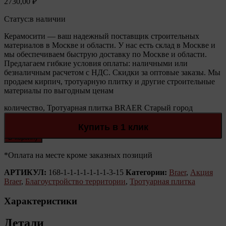
2730,00
₽
Статус:
в наличии
Керамосити — ваш надежный поставщик строительных
материалов в Москве и области. У нас есть склад в Москве и
мы обеспечиваем быструю доставку по Москве и области.
Предлагаем гибкие условия оплаты: наличными или
безналичным расчетом с НДС. Скидки за оптовые заказы. Мы
продаем кирпич, тротуарную плитку и другие строительные
материалы по выгодным ценам
количество, Тротуарная плитка BRAER Старый город
"Ландхаус", Color Mix "Степь", h=60 мм
Количество:
Купить в 1 клик
В корзину
*Оплата на месте кроме заказных позиций
АРТИКУЛ:
168-1-1-1-1-1-1-1-3-15
Категории:
Braer
,
Акция
Braer
,
Благоустройство территории
,
Тротуарная плитка
Характеристики
Детали