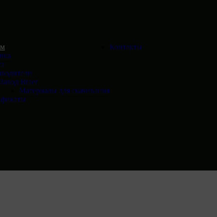
ям
Контакты
вка
та
зводители
Завод Braer
Материалы для скачивания
ификаты