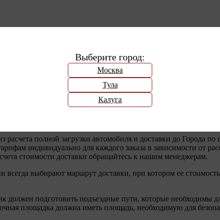
Выберите город:
Москва
Тула
е услуги по доставке строительных материалов. Доставка прои
Калуга
я на складе заказанной Вами продукции, составляет 2-3 дня.
к для физических, так и для юридических лиц.
из расчета полной загрузки автомобиля и доставки до Города по
арифам индивидуально для каждого заказа в зависимости от ра
счета стоимости доставки обращайтесь к нашим менеджерам.
всегда выбирают маршрут доставки, при котором ее стоимость б
чик должен подготовить подъездные пути, которые необходимы д
очная площадка должна иметь площадь, необходимую для безопа