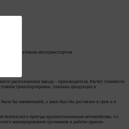
зводится грузовым автотранспортом.
 шоссе расположения завода – производителя. Расчет стоимости
сстояния транспортировки, тоннажа продукции и
ыла бы наименьшей, а заказ был бы доставлен в срок и в
ля безопасного проезда крупнотоннажным автомобилям, т.е.
сного маневрирования грузовиков и работы кранов-