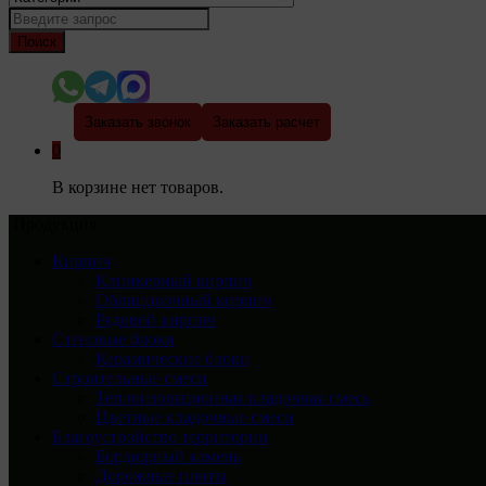
Поиск
Заказать звонок
Заказать расчет
0
В корзине нет товаров.
Продукция
Кирпич
Клинкерный кирпич
Облицовочный кирпич
Рядовой кирпич
Стеновые блоки
Керамические блоки
Строительные смеси
Теплоизоляционная кладочная смесь
Цветные кладочные смеси
Благоустройство территории
Бордюрный камень
Дорожные плиты