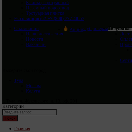
Клинкер тротуарный
Наземный водоотвод
Тротуарная плитка
Есть вопросы? +7 (800) 777-40-57
О компании
Субдилерам
Покупател
Акции
Наши достижения
Доста
Новости
Опла
Вакансии
Прои
Серт
Выберите свой город
Тула
Москва
Калуга
г. Тула, ул. Жуковского, д. 13, оф. 204
Категории
Поиск
Главная