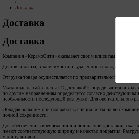
/
Доставка
Доставка
Доставка
Компания «КерамоСити» оказывает своим клиентам комплексны
Доставка заказа, в зависимости от удаленности завода и наличи
Отгрузка товара осуществляется по предварительной оплате, ка
Указанные на сайте цены «С доставкой», определяются исходя 
по другим направлениям определяется согласно действующим т
необходимости последующей разгрузки. Для окончательного ра
Обладая большим опытом работы, специалисты нашей компании 
полной сохранности.
Для обеспечения своевременной и безопасной доставки, заказ
имеют соответствующую ширину и качество покрытия. Разгруз
манипуляторов.