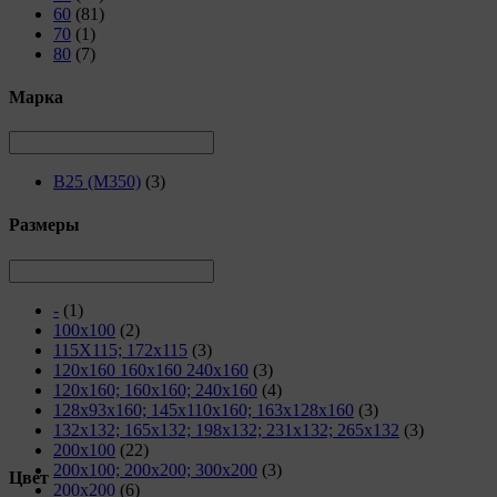
60
(81)
70
(1)
80
(7)
Марка
В25 (М350)
(3)
Размеры
-
(1)
100х100
(2)
115Х115; 172х115
(3)
120х160 160х160 240х160
(3)
120х160; 160х160; 240х160
(4)
128х93x160; 145х110x160; 163х128x160
(3)
132х132; 165х132; 198х132; 231х132; 265x132
(3)
200х100
(22)
200х100; 200х200; 300х200
(3)
Цвет
200х200
(6)