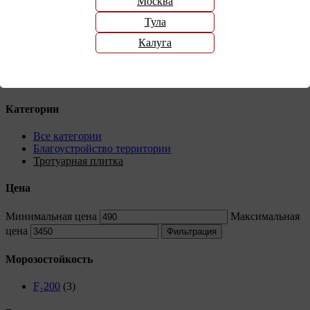
Москва
3
4
Тула
…
Калуга
28
29
30
Следующая страница
Категории
Все категории
Благоустройство территории
Тротуарная плитка
Цена
Минимальная цена
Максимальная
цена
Фильтрация
Морозостойкость
F₂200
(3)