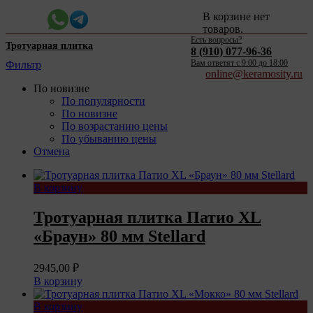
В корзине нет
товаров.
Есть вопросы?
Тротуарная плитка
8 (910) 077-96-36
Вам ответят c 9:00 до 18:00
Фильтр
online@keramosity.ru
По новизне
По популярности
По новизне
По возрастанию цены
По убыванию цены
Отмена
В корзину
Тротуарная плитка Патио XL
«Браун» 80 мм Stellard
2945,00
₽
В корзину
В корзину