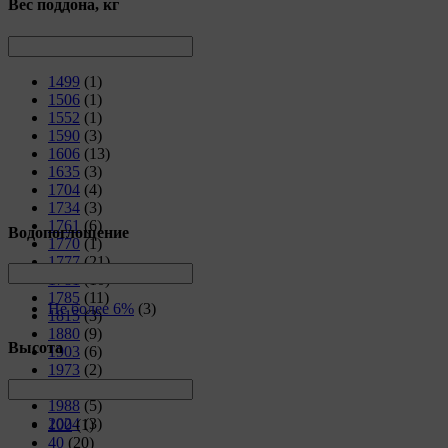
Вес поддона, кг
1499
(1)
1506
(1)
1552
(1)
1590
(3)
1606
(13)
1635
(3)
1704
(4)
1734
(3)
1761
(6)
Водопоглощение
1770
(1)
1777
(21)
1781
(10)
1785
(11)
Не более 6%
(3)
1815
(3)
1880
(9)
Высота
1903
(6)
1973
(2)
1982
(1)
1988
(5)
2024
(3)
100
(1)
40
(20)